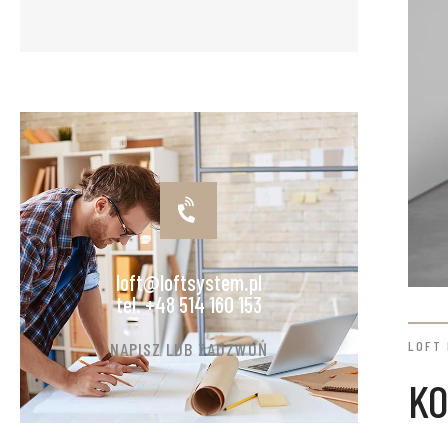
loft@loftsystem.pl
tel. +48 514 160 153
LOFT
NAPISZ LUB ZADZWOŃ
KO