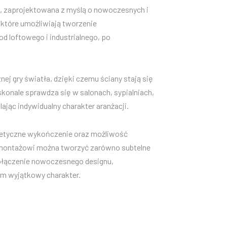
h, zaprojektowana z myślą o nowoczesnych i
 które umożliwiają tworzenie
d loftowego i industrialnego, po
ej gry światła, dzięki czemu ściany stają się
onale sprawdza się w salonach, sypialniach,
ając indywidualny charakter aranżacji.
stetyczne wykończenie oraz możliwość
 montażowi można tworzyć zarówno subtelne
połączenie nowoczesnego designu,
om wyjątkowy charakter.