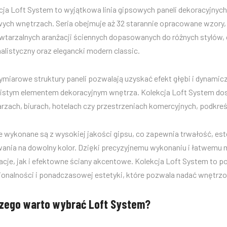
cja Loft System to wyjątkowa linia gipsowych paneli dekoracyjnyc
wych wnętrzach. Seria obejmuje aż 32 starannie opracowane wzory,
wtarzalnych aranżacji ściennych dopasowanych do różnych stylów, o
alistyczny oraz elegancki modern classic.
ymiarowe struktury paneli pozwalają uzyskać efekt głębi i dynamiczn
istym elementem dekoracyjnym wnętrza. Kolekcja Loft System dosk
arzach, biurach, hotelach czy przestrzeniach komercyjnych, podkreśl
e wykonane są z wysokiej jakości gipsu, co zapewnia trwałość, e
ania na dowolny kolor. Dzięki precyzyjnemu wykonaniu i łatwemu
acje, jak i efektowne ściany akcentowe. Kolekcja Loft System to 
jonalności i ponadczasowej estetyki, które pozwala nadać wnętrz
zego warto wybrać Loft System?