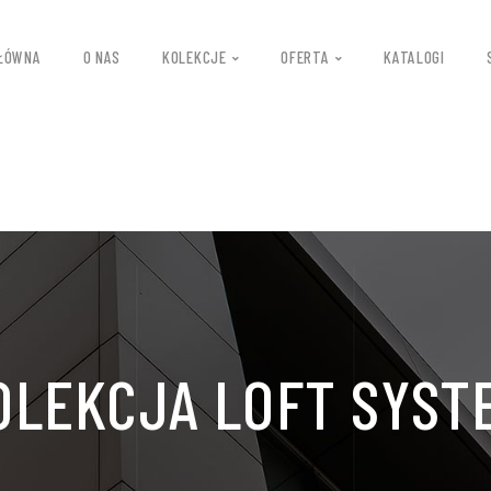
ŁÓWNA
O NAS
KOLEKCJE
OFERTA
KATALOGI
OLEKCJA LOFT SYST