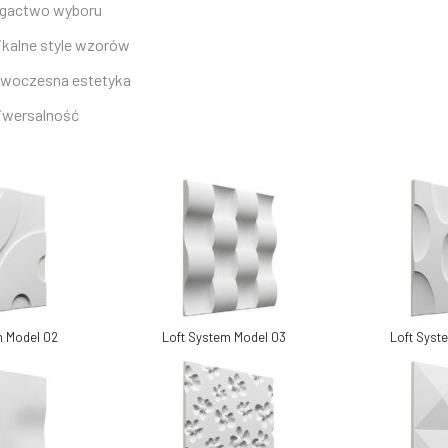
gactwo wyboru
ikalne style wzorów
woczesna estetyka
iwersalność
m Model 02
Loft System Model 03
Loft Syst