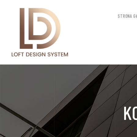
STRONA G
K