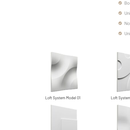
Bo
Un
No
Un
Loft System Model 01
Loft Syste