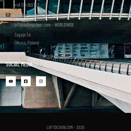
+48 514 160 153
loft@loftsystem.pl - POLAND
loft@loftsystem.com - WORLDWIDE
Zagaje 5A
Olkusz, Poland
SOCIAL MEDIA
LOFTDESIGN.COM – 2026